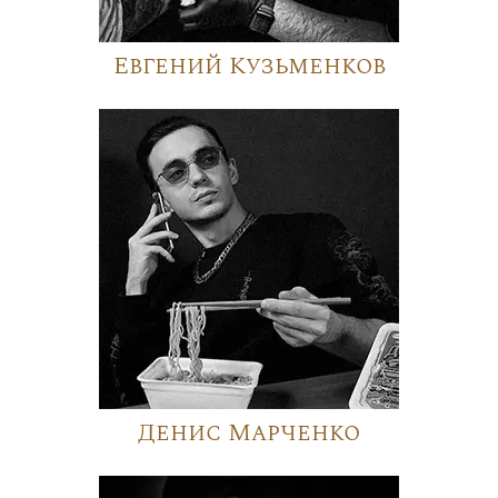
Евгений Кузьменков
Денис Марченко