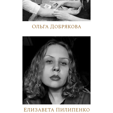
Ольга Добрякова
Елизавета Пилипенко