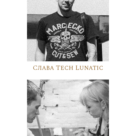
Слава Tech Lunatic