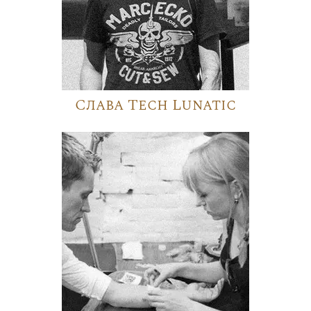
Слава Tech Lunatic