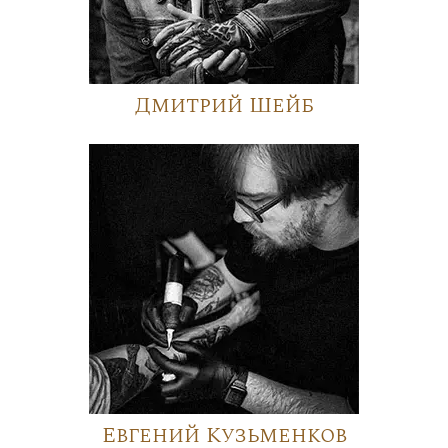
Дмитрий Шейб
Евгений Кузьменков