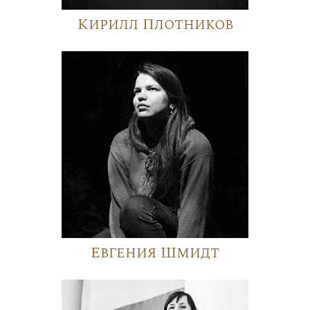
Кирилл Плотников
Евгения Шмидт