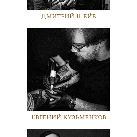
Дмитрий Шейб
Евгений Кузьменков