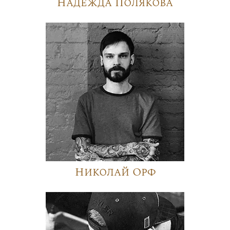
Надежда Полякова
Николай Орф