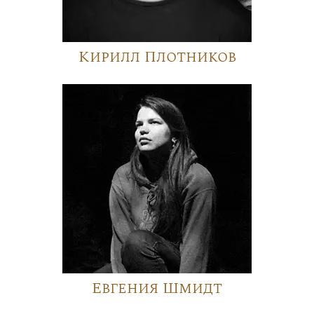
Кирилл Плотников
Евгения Шмидт