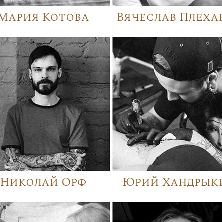
Мария Котова
Вячеслав Плеха
Николай Орф
Юрий Хандрык