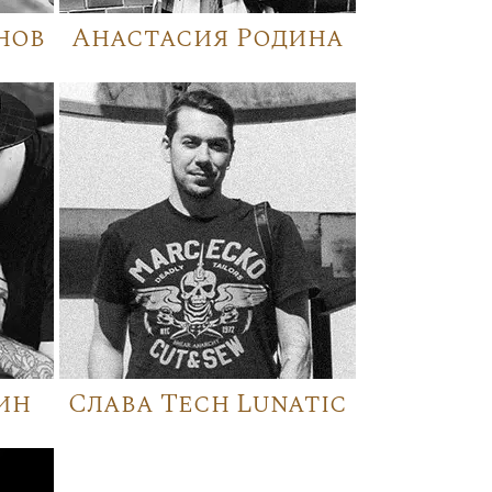
нов
Анастасия Родина
ин
Слава Tech Lunatic