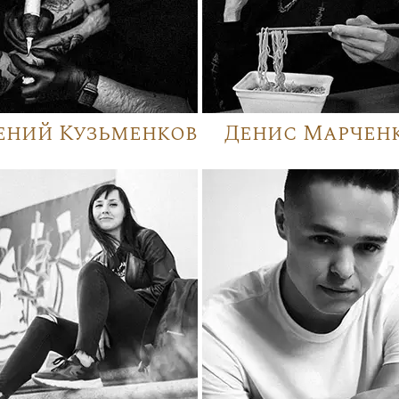
ений Кузьменков
Денис Марчен