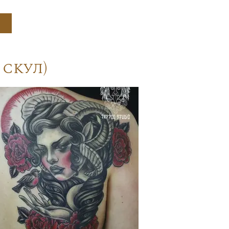
скул)