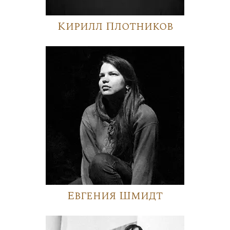
Кирилл Плотников
Евгения Шмидт