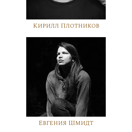
Кирилл Плотников
Евгения Шмидт