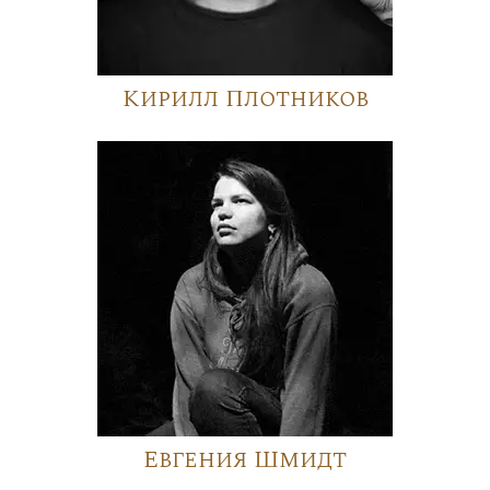
Кирилл Плотников
Евгения Шмидт