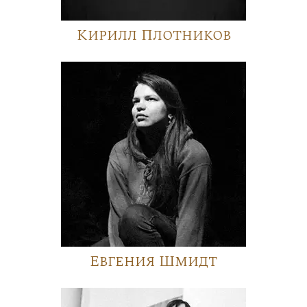
Кирилл Плотников
Евгения Шмидт