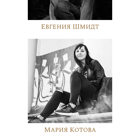
Евгения Шмидт
Мария Котова