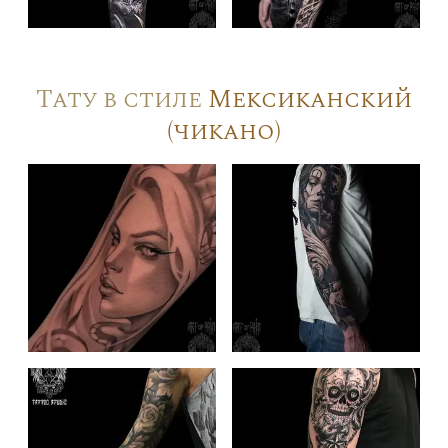
Тату в стиле
Мексиканский
(чикано)