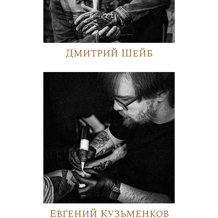
Дмитрий Шейб
Евгений Кузьменков