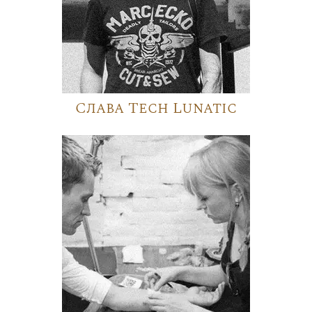
Слава Tech Lunatic