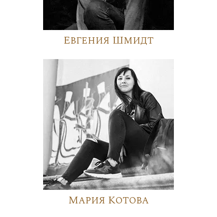
Евгения Шмидт
Мария Котова