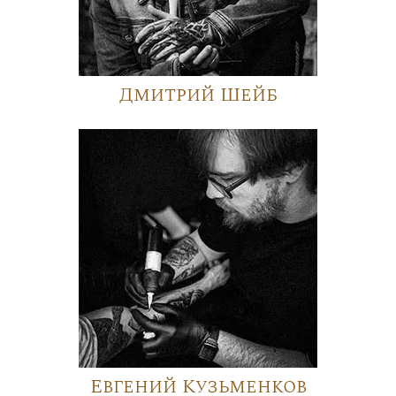
Дмитрий Шейб
Евгений Кузьменков