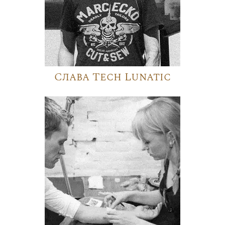
Слава Tech Lunatic