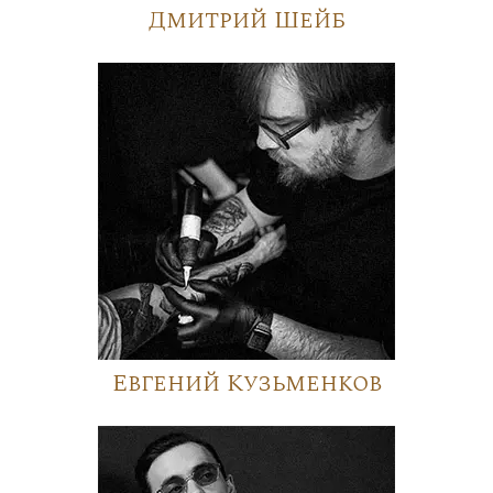
Дмитрий Шейб
Евгений Кузьменков