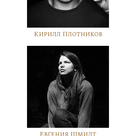
Кирилл Плотников
Евгения Шмидт