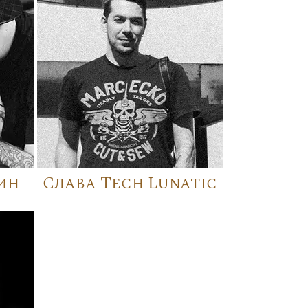
ин
Слава Tech Lunatic