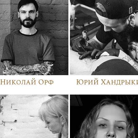
Николай Орф
Юрий Хандрык