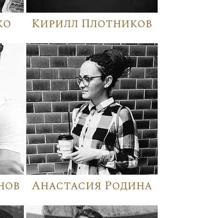
ко
Кирилл Плотников
нов
Анастасия Родина