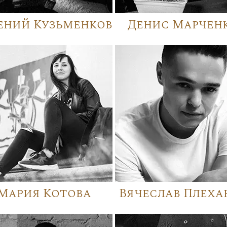
ений Кузьменков
Денис Марчен
Мария Котова
Вячеслав Плеха