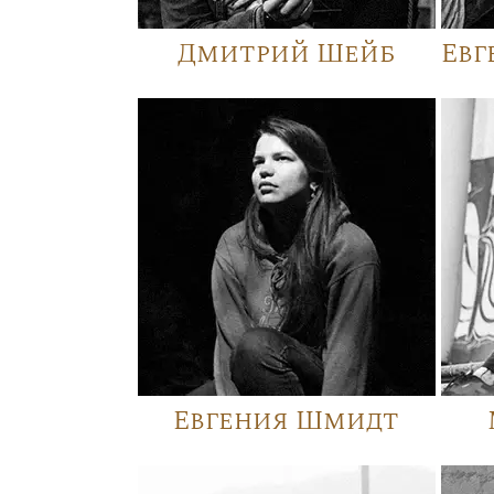
Дмитрий Шейб
Евг
Евгения Шмидт