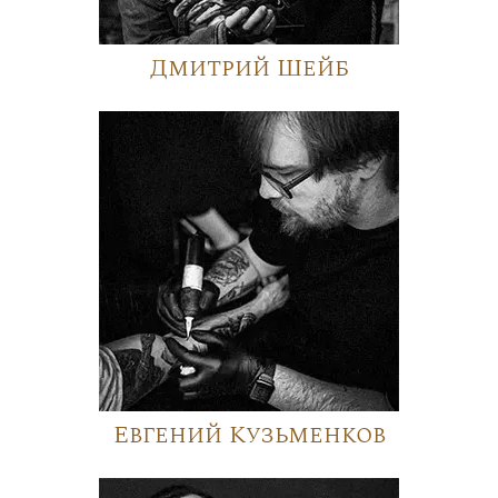
Дмитрий Шейб
Евгений Кузьменков