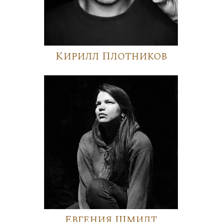
Кирилл Плотников
Евгения Шмидт