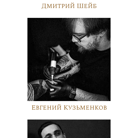
Дмитрий Шейб
Евгений Кузьменков