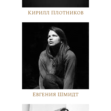
Кирилл Плотников
Евгения Шмидт