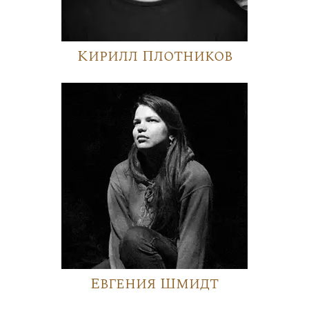
Кирилл Плотников
Евгения Шмидт