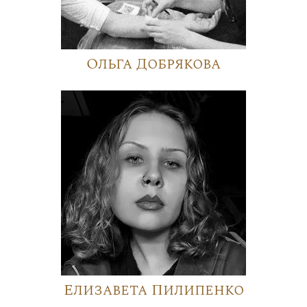
Ольга Добрякова
Елизавета Пилипенко