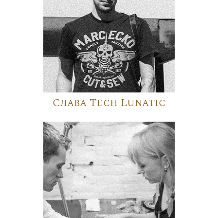
Слава Tech Lunatic