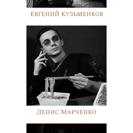
Евгений Кузьменков
Денис Марченко