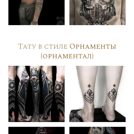
Тату в стиле
Орнаменты
(орнаментал)