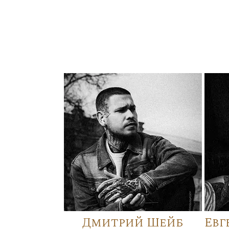
Дмитрий Шейб
Евг