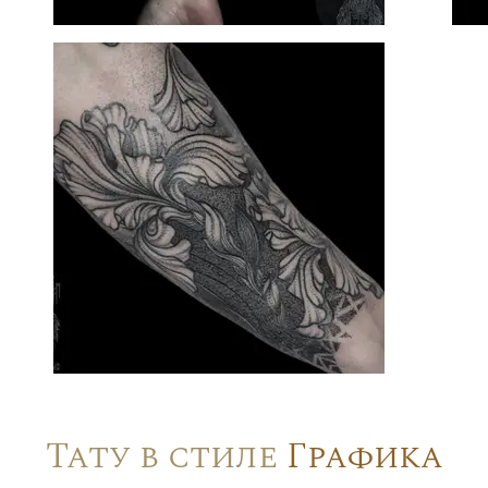
Тату в стиле
Графика