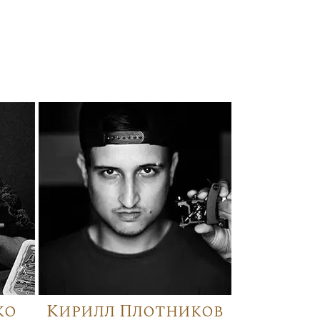
ко
Кирилл Плотников