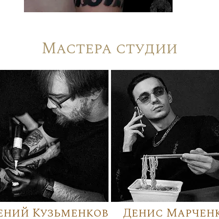
Мастера студии
ений Кузьменков
Денис Марчен