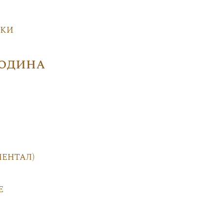
вки
Родина
ентал)
е