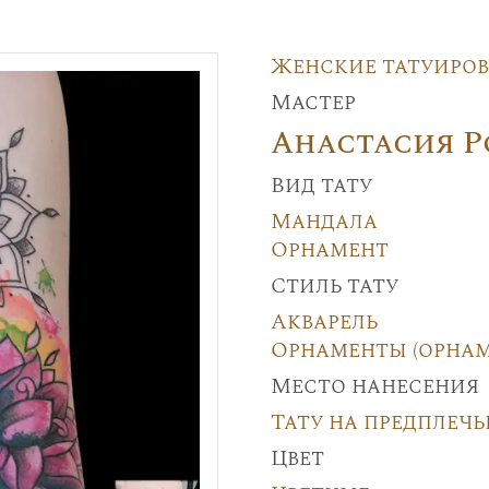
Женские татуиро
Мастер
Анастасия 
Вид тату
Мандала
Орнамент
Стиль тату
Акварель
Орнаменты (орнам
Место нанесения
Тату на предплечь
Цвет