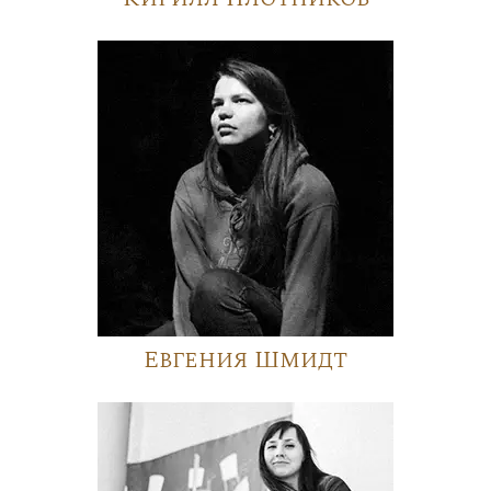
Евгения Шмидт