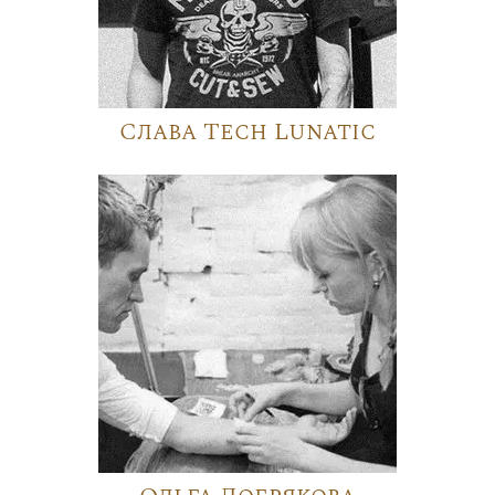
Слава Tech Lunatic