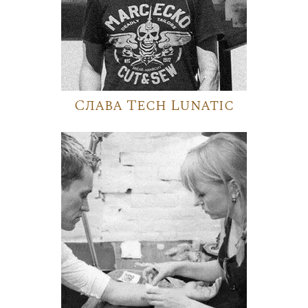
Слава Tech Lunatic