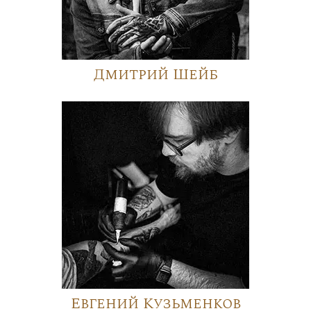
Дмитрий Шейб
Евгений Кузьменков