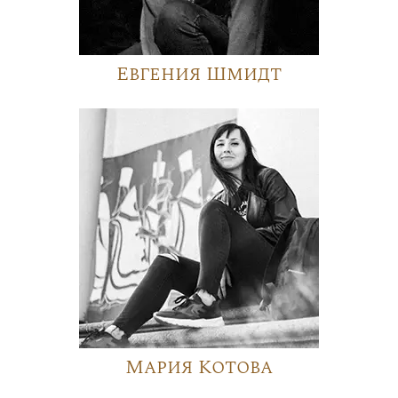
Евгения Шмидт
Мария Котова