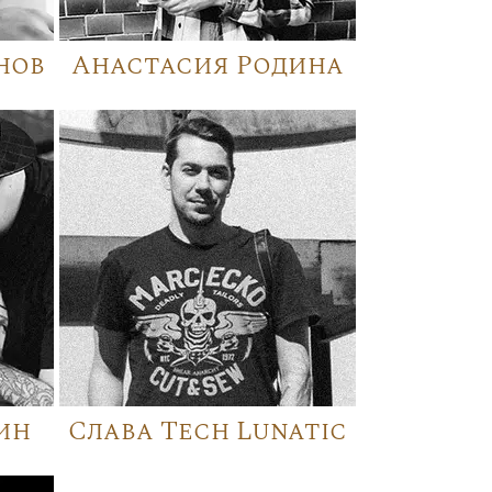
нов
Анастасия Родина
ин
Слава Tech Lunatic