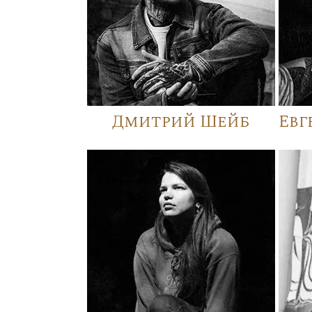
Дмитрий Шейб
Евг