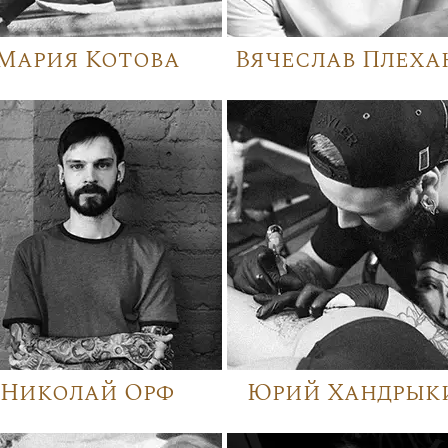
Мария Котова
Вячеслав Плеха
Николай Орф
Юрий Хандрык