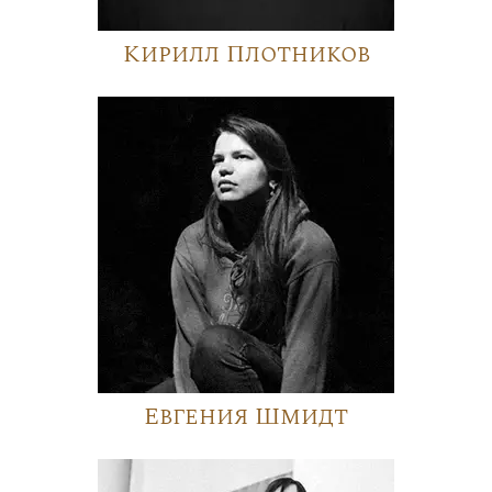
Кирилл Плотников
Евгения Шмидт