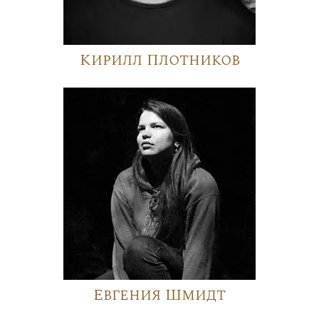
Кирилл Плотников
Евгения Шмидт