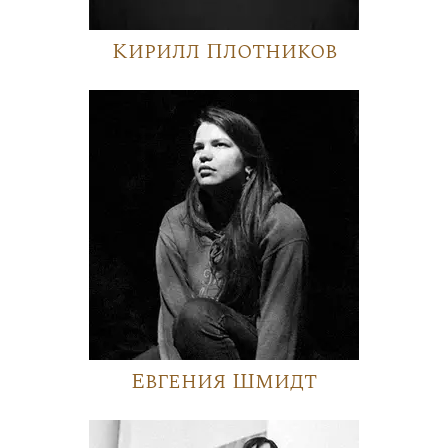
Кирилл Плотников
Евгения Шмидт