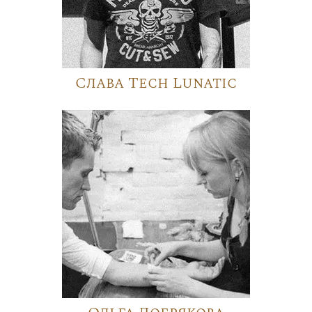
Слава Tech Lunatic