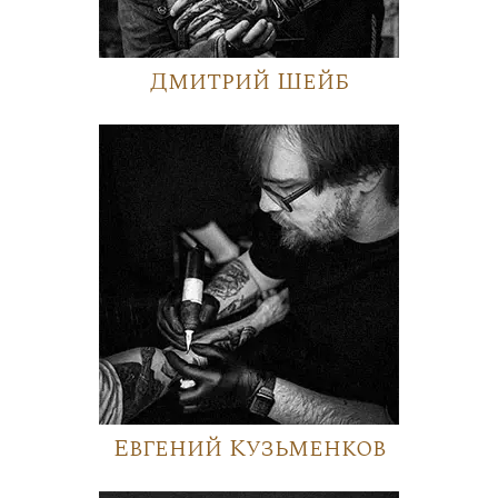
Дмитрий Шейб
Евгений Кузьменков