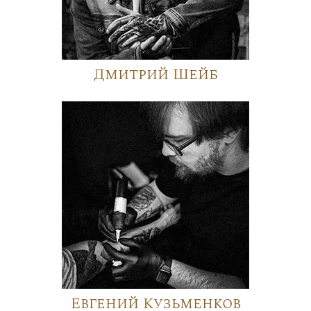
Дмитрий Шейб
Евгений Кузьменков