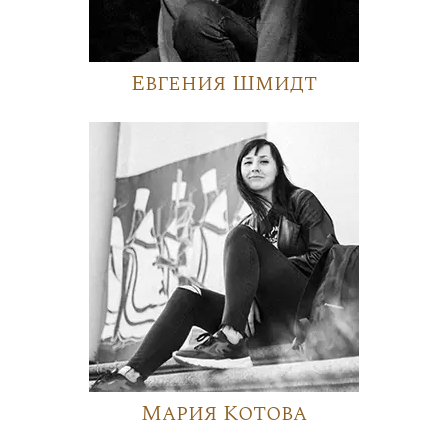
Евгения Шмидт
Мария Котова