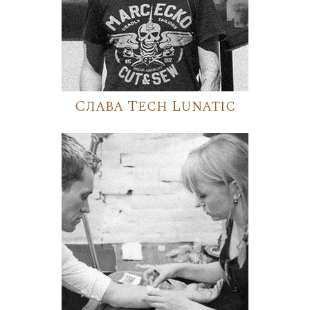
Слава Tech Lunatic