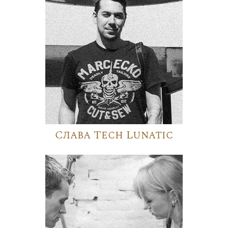
Слава Tech Lunatic