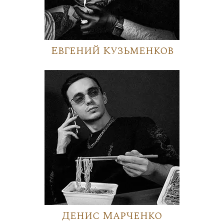
Евгений Кузьменков
Денис Марченко