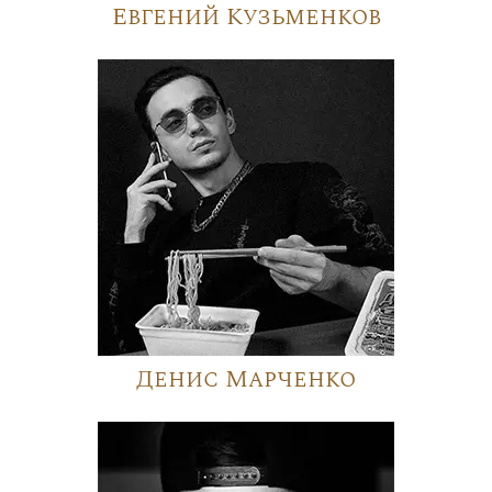
Евгений Кузьменков
Денис Марченко