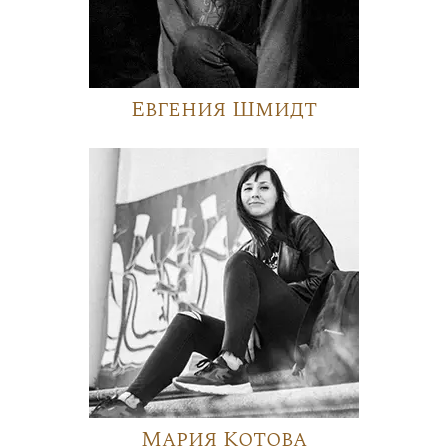
Евгения Шмидт
Мария Котова