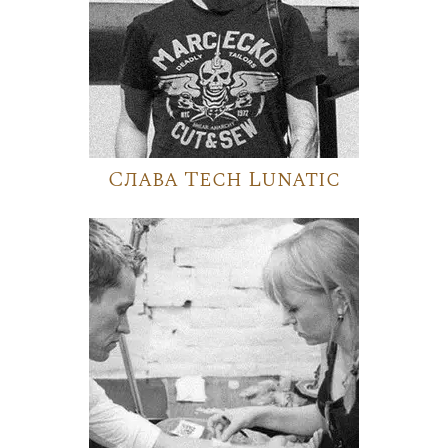
Слава Tech Lunatic