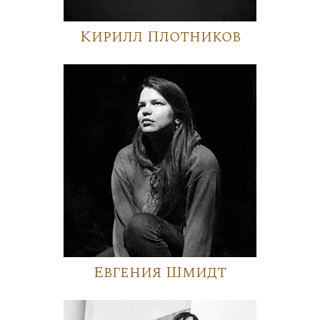
Кирилл Плотников
Евгения Шмидт