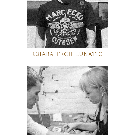
Слава Tech Lunatic