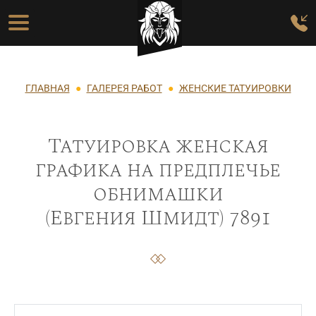
Перейти к основному содержанию
Основная навигация
Строка навигации
ГЛАВНАЯ
ГАЛЕРЕЯ РАБОТ
ЖЕНСКИЕ ТАТУИРОВКИ
Татуировка женская
графика на предплечье
обнимашки
(Евгения Шмидт) 7891