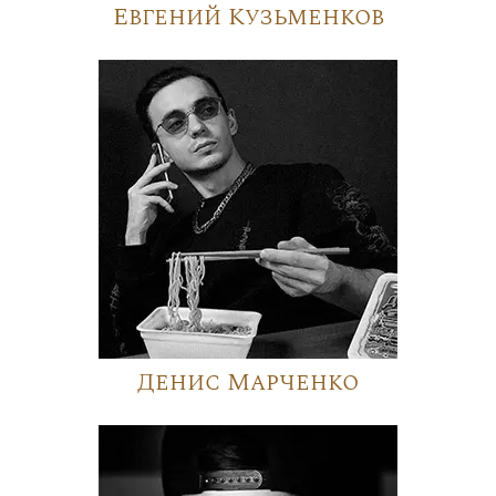
Евгений Кузьменков
Денис Марченко