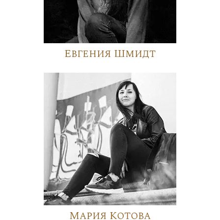
Евгения Шмидт
Мария Котова