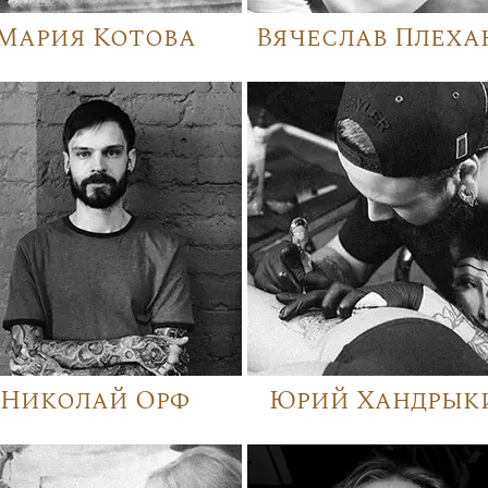
Мария Котова
Вячеслав Плеха
Николай Орф
Юрий Хандрык