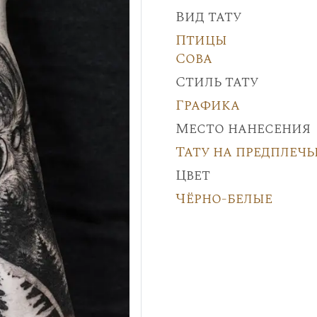
Вид тату
Птицы
Сова
Стиль тату
Графика
Место нанесения
Тату на предплечь
Цвет
Чёрно-белые