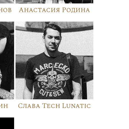
нов
Анастасия Родина
ин
Слава Tech Lunatic