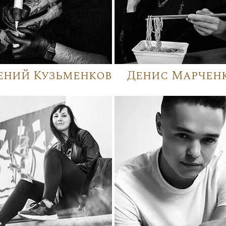
ений Кузьменков
Денис Марчен