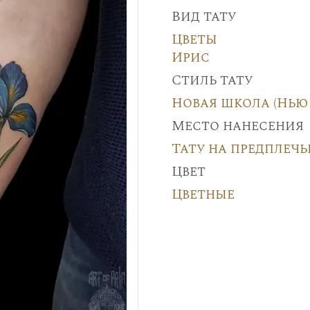
Вид тату
Цветы
Ирис
Стиль тату
Новая школа (Нью 
Место нанесения
Тату на предплечь
Цвет
Цветные