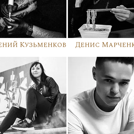
ений Кузьменков
Денис Марчен