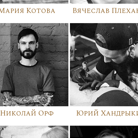
Мария Котова
Вячеслав Плеха
Николай Орф
Юрий Хандрык