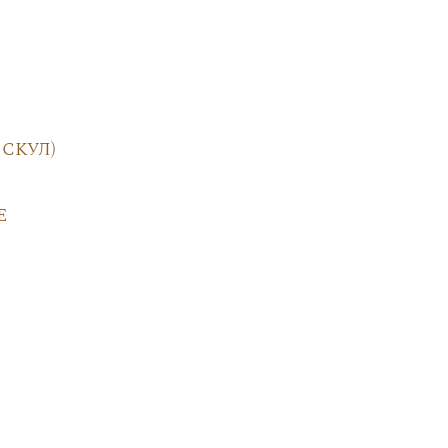
скул)
е