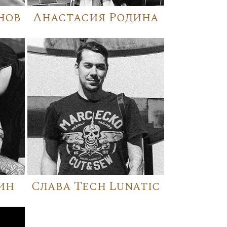
нов
Анастасия Родина
ин
Слава Tech Lunatic