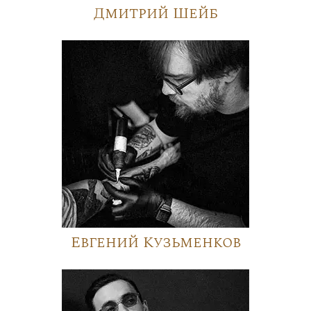
Дмитрий Шейб
Евгений Кузьменков