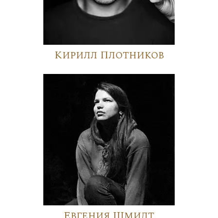
Кирилл Плотников
Евгения Шмидт