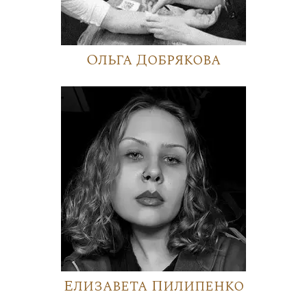
Ольга Добрякова
Елизавета Пилипенко