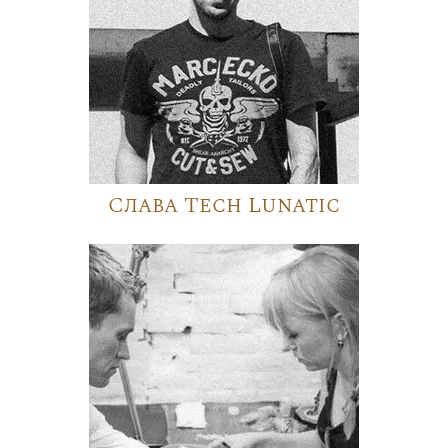
Слава Tech Lunatic