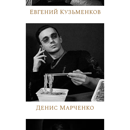
Евгений Кузьменков
Денис Марченко