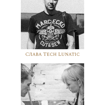
Слава Tech Lunatic