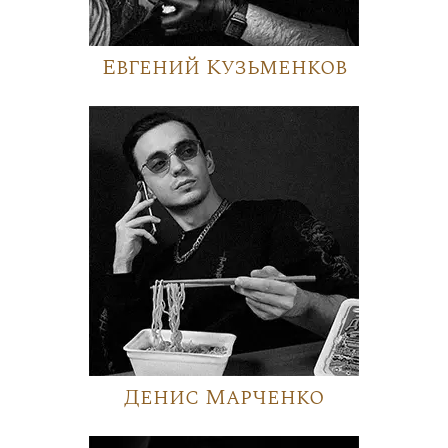
Евгений Кузьменков
Денис Марченко