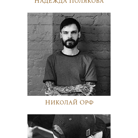
Надежда Полякова
Николай Орф