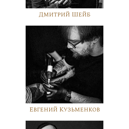
Дмитрий Шейб
Евгений Кузьменков