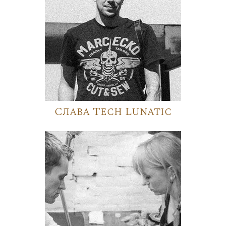
Слава Tech Lunatic