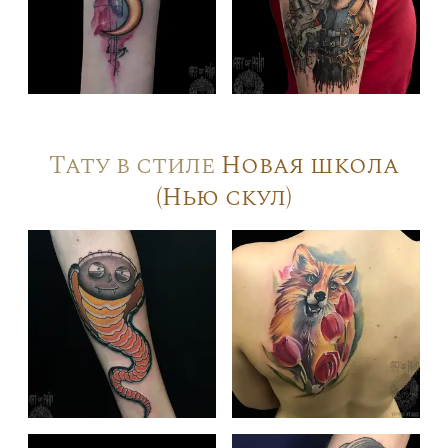
Тату в стиле
Новая школа
(Нью скул)