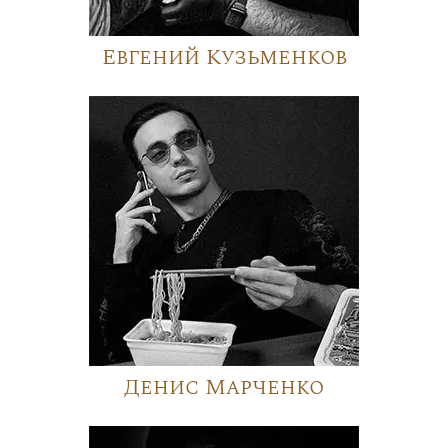
Евгений Кузьменков
Денис Марченко