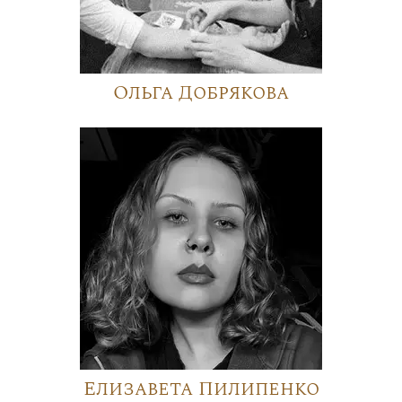
Ольга Добрякова
Елизавета Пилипенко