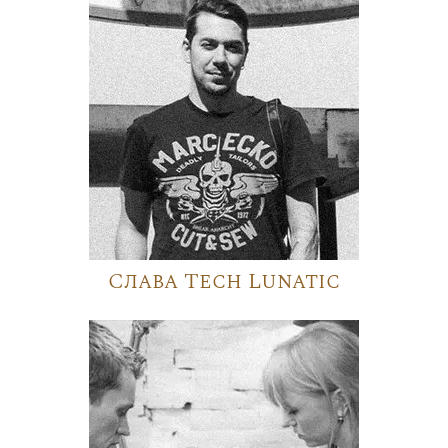
Слава Tech Lunatic