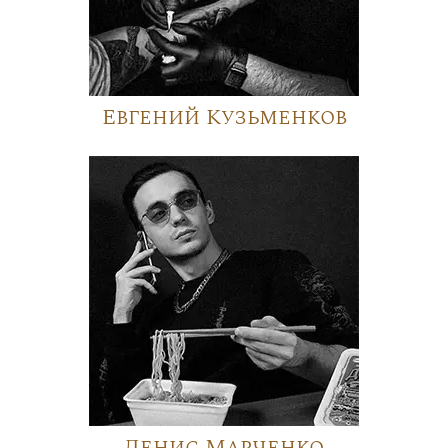
Евгений Кузьменков
Денис Марченко