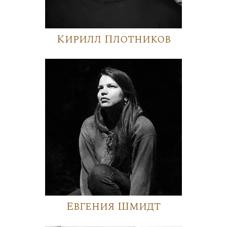
Кирилл Плотников
Евгения Шмидт