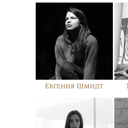
Евгения Шмидт