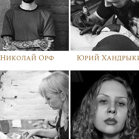
Николай Орф
Юрий Хандрык