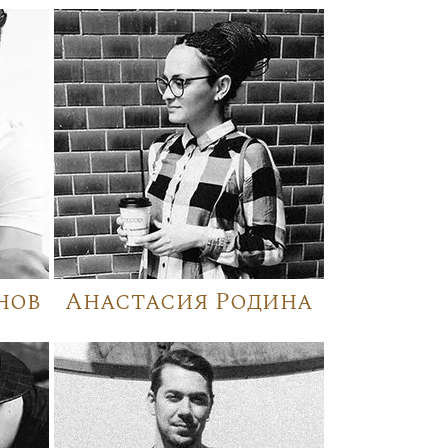
нов
Анастасия Родина