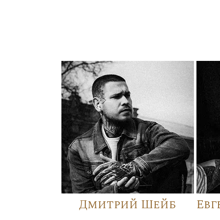
Дмитрий Шейб
Евг