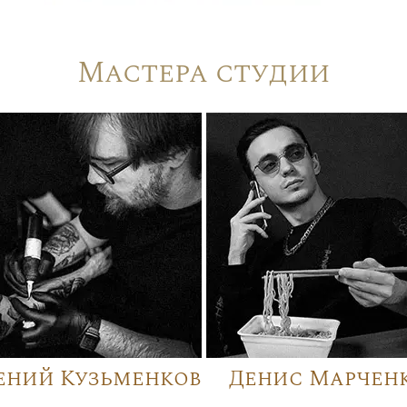
Мастера студии
ений Кузьменков
Денис Марчен