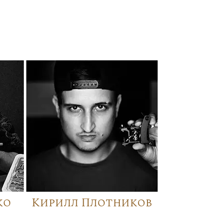
ко
Кирилл Плотников