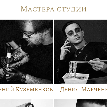
Мастера студии
ений Кузьменков
Денис Марчен