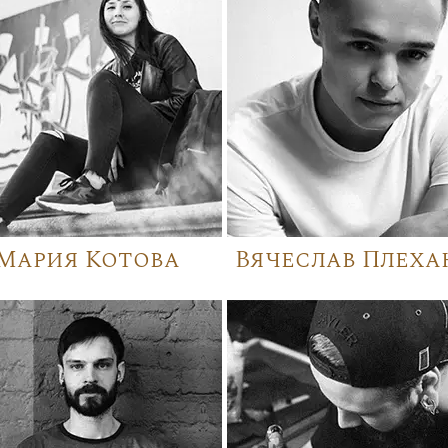
Мария Котова
Вячеслав Плеха