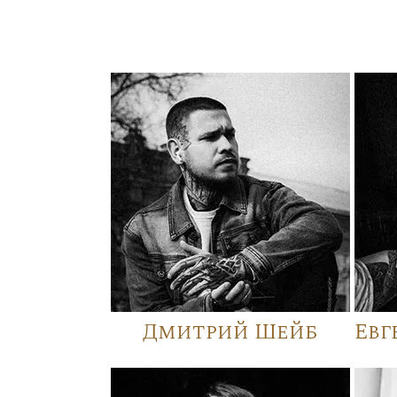
Дмитрий Шейб
Евг