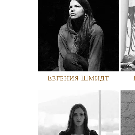
Евгения Шмидт