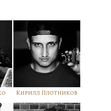
ко
Кирилл Плотников