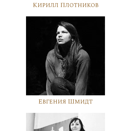
Кирилл Плотников
Евгения Шмидт