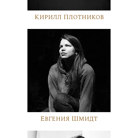
Кирилл Плотников
Евгения Шмидт