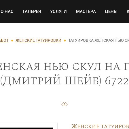
Основная навигация
О НАС
ГАЛЕРЕЯ
УСЛУГИ
МАСТЕРА
ЦЕНЫ
АБОТ
ЖЕНСКИЕ ТАТУИРОВКИ
ТАТУИРОВКА ЖЕНСКАЯ НЬЮ С
енская нью скул на 
(Дмитрий Шейб) 6722
Женские татуиро