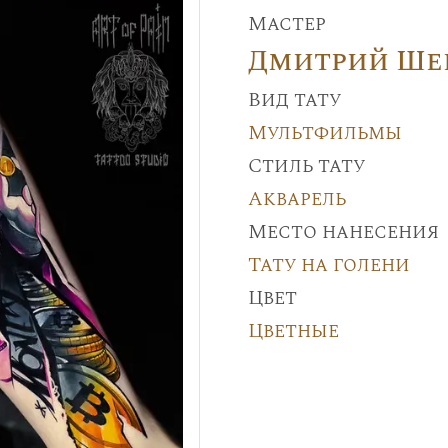
Мастер
Дмитрий Ше
Вид тату
Мультфильмы
Стиль тату
Акварель
Место нанесения
Тату на голени
Цвет
Цветные