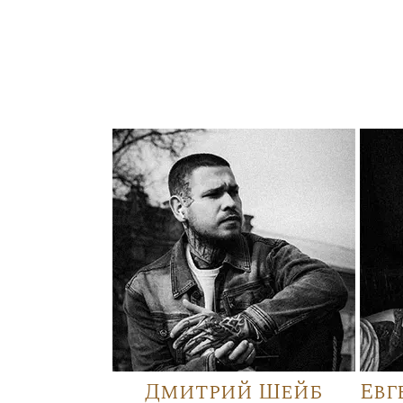
Дмитрий Шейб
Евг