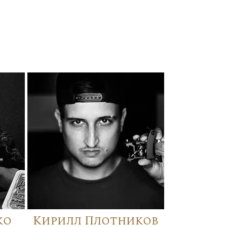
ко
Кирилл Плотников