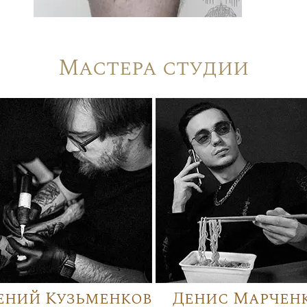
Мастера студии
ений Кузьменков
Денис Марчен