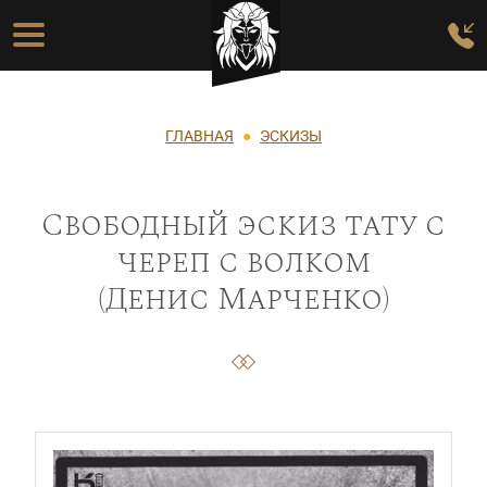
Перейти к основному содержанию
Основная навигация
Строка навигации
ГЛАВНАЯ
ЭСКИЗЫ
Свободный эскиз тату с
череп с волком
(Денис Марченко)