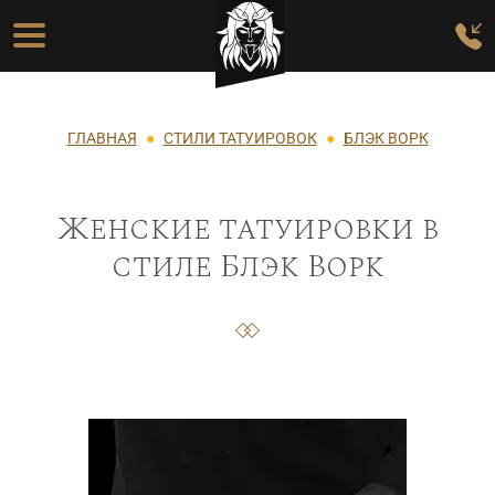
Перейти к основному содержанию
Основная навигация
Строка навигации
ГЛАВНАЯ
СТИЛИ ТАТУИРОВОК
БЛЭК ВОРК
Женские татуировки в
стиле Блэк Ворк